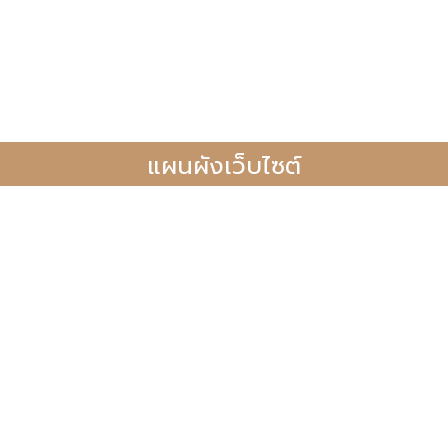
แผนผังเว็บไซต์
ยบ ประกาศ และ คำสั่ง
ดาวน์โหลดเอกสารงานวิจัย
ระเบียบในการขอทุน
ทุนวิจัย
เบียบทุนภายใน
เผยแพร่ผลงานวิจัยระดับนา
เบียบทุนภายนอก
เอกสารขอจดสิทธิบัตร
ะกาศให้ทุน
ตรวจภาษาอังกฤษ
อปฏิบัติ
ยุทธศาสตร์การวิจัยและนวั
ะกาศอื่น ๆ
20 ปี
โลโก้สถาบันวิจัย