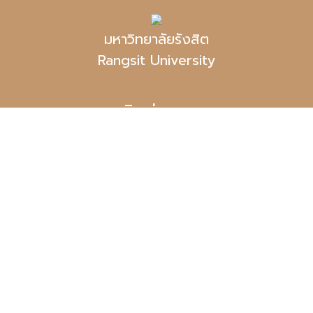
มหาวิทยาลัยรังสิต
Rangsit University
ติดต่อเรา:
สถาบันวิจัย มหาวิทยาลัยรังสิต ห้อง 505 ชั้น 5 อาคาร
อาทิตย์ อุไรรัตน์ (ตึก 1) เลขที่ 52/347 หมู่บ้านเมืองเอก หมู่
7 ถ.พหลโยธิน ต.หลักหก อ.เมือง จ.ปทุมธานี 12000
แผนที่
Tel. 0-2791-5686-92